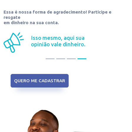
icipe e
É simples, rápido e fácil.
Quanto mais pesquis
responder mais dinheiro você acumula
e pode 
de forma ágil e transparente.
Isso mesmo, aqui sua
opinião vale dinheiro.
QUERO ME CADASTRAR